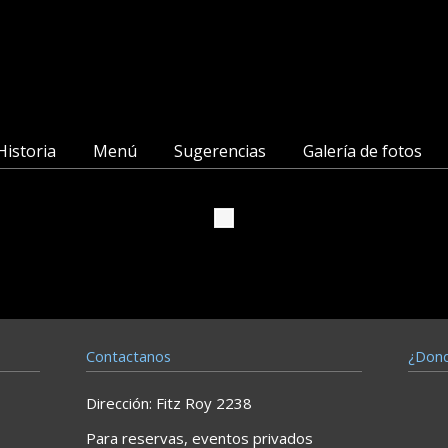
Historia
Menú
Sugerencias
Galería de fotos
Contactanos
¿Don
Dirección: Fitz Roy 2238
Para reservas, eventos privados