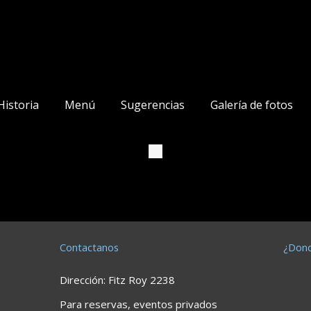
Historia
Menú
Sugerencias
Galería de fotos
Contactanos
¿Don
Dirección: Fitz Roy 2238
Para reservas, eventos privados